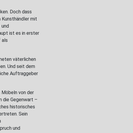
cken. Doch dass
n Kunsthändler mit
- und
pt ist es in erster
 als
neten väterlichen
en. Und seit dem
iche Auftraggeber
n Möbeln von der
in die Gegenwart –
hes historisches
rtreten. Sein
n
pruch und