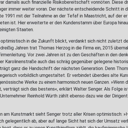
war damals auch finanzielle Risikobereitschaft vonnöten. Diese 
ger immer weiter voran. Der nächste entscheidende Schritt in di
e 1991 mit der Teilnahme an der Tefaf in Maastricht, auf der er
eten ist. Hier erweiterte er den Kundenstamm über Europa hinau
einigten Staaten.
ptimistisch in die Zukunft blickt, verdankt sich nicht zuletzt 
 dreißig Jahren trat Thomas Herzog in die Firma ein, 2015 übern
irmenleitung. Vor zwei Jahren ist zu den Geschäften in den de
der Karolinenstraße auch das schräg gegenüber gelegene histori
rägt ganz die Handschrift der nächsten Generation. Denn Thom
egerisch vorbildlich umgestaltet. Er verbindet überdies alte Kuns
genössische Werke zu einem harmonisch neuen Ganzen. »Wenn di
verträgt sich das bestens«, erklärt Walter Senger. Als Folge is
 Unternehmer Reinhold Würth zählt ebenso dazu wie der Dirigent 
on am Kunstmarkt sieht Senger trotz aller Krisen optimistisch: 
ch gelegentlich ab, aber auf lange Sicht hat sich der Umsatz ve
n liegt, dass er zu jenen Kunsthändlern zählt, die kaufmännische I