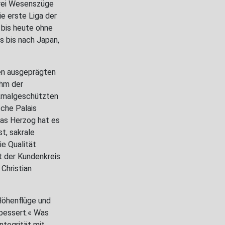
drei Wesenszüge
e erste Liga der
 bis heute ohne
s bis nach Japan,
den ausgeprägten
ahm der
nkmalgeschützten
sche Palais
as Herzog hat es
t, sakrale
e Qualität
t der Kundenkreis
Christian
»Höhenflüge und
rbessert.« Was
ntegrität mit