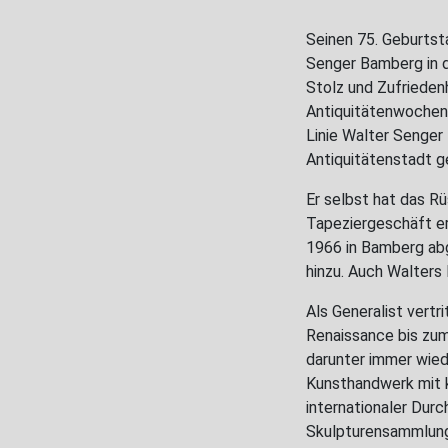
Seinen 75. Geburtst
Senger Bamberg in di
Stolz und Zufrieden
Antiquitätenwochen z
Linie Walter Senger 
Antiquitätenstadt g
Er selbst hat das R
Tapeziergeschäft er
1966 in Bamberg ab
hinzu. Auch Walters 
Als Generalist vert
Renaissance bis zum 
darunter immer wied
Kunsthandwerk mit k
internationaler Dur
Skulpturensammlung