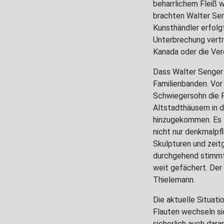
beharrlichem Fleiß 
brachten Walter Sen
Kunsthändler erfolgt
Unterbrechung vertr
Kanada oder die Ver
Dass Walter Senger o
Familienbanden. Vor
Schwiegersohn die F
Altstadthäusern in 
hinzugekommen. Es t
nicht nur denkmalpfl
Skulpturen und zeit
durchgehend stimmt, 
weit gefächert. Der
Thielemann.
Die aktuelle Situati
Flauten wechseln si
sicherlich auch dara