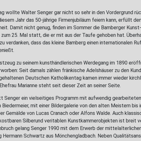
ag wollte Walter Senger gar nicht so sehr in den Vordergrund rü
esem Jahr das 50-jährige Firmenjubiläum feiern kann, erfüllt de
heit. Damit nicht genug, finden im Sommer die Bamberger Kunst
um 25. Mal statt, die er mit aus der Taufe gehoben hat. Überhau
zu verdanken, dass das kleine Bamberg einen internationalen Ruf
enießt.
üstzeug zu seinem kunsthändlerischen Werdegang im 1890 eröff
worben: Seit damals zählen fränkische Adelshäuser zu den Kund
gehaltenen Deutschen Katholikentag kamen immer wieder kirchl
Ehefrau Marianne steht seit dieser Zeit an seiner Seite.
ritt Senger ein vielseitiges Programm mit aufwendig gearbeitete
Biedermeier, mit einer Bildergalerie von den alten Meistern bis 
er Gemälde von Lucas Cranach oder Alfons Walde. Auch klassisc
ostbaren Silberund veritablen Kunstkammerobjekten ist breit ve
chbruch gelang Senger 1990 mit dem Erwerb der mittelalterliche
 Hermann Schwartz aus Mönchengladbach. Neben Qualitätsans