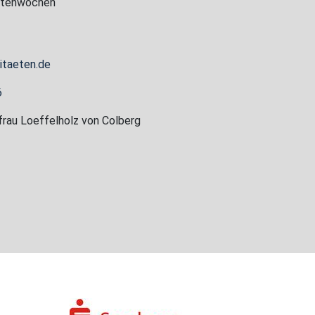
tätenwochen
itaeten.de
6
frau Loeffelholz von Colberg