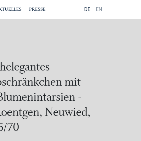
KTUELLES
PRESSE
DE
EN
helegantes
bschränkchen mit
Blumenintarsien -
Roentgen, Neuwied,
5/70