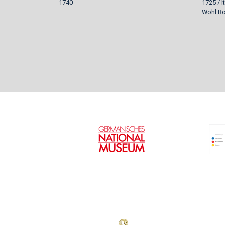
1740
1725 / 
Wohl R