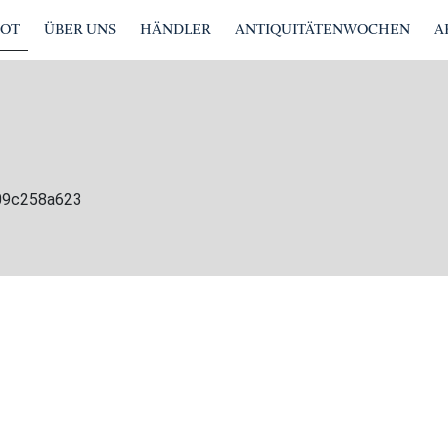
BOT
ÜBER UNS
HÄNDLER
ANTIQUITÄTENWOCHEN
A
009c258a623