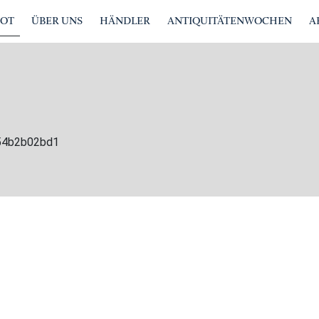
BOT
ÜBER UNS
HÄNDLER
ANTIQUITÄTENWOCHEN
A
854b2b02bd1