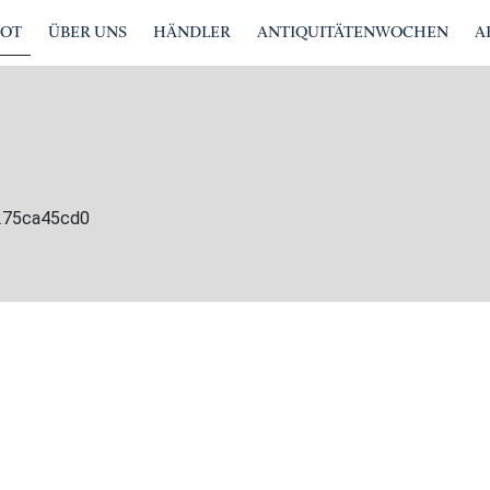
BOT
ÜBER UNS
HÄNDLER
ANTIQUITÄTENWOCHEN
A
2275ca45cd0