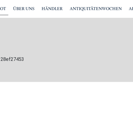
BOT
ÜBER UNS
HÄNDLER
ANTIQUITÄTENWOCHEN
A
0128ef27453