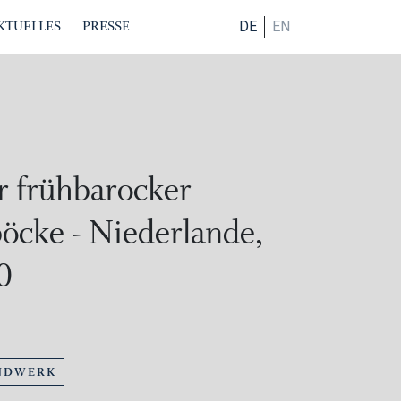
KTUELLES
PRESSE
DE
EN
r frühbarocker
cke - Niederlande,
0
NDWERK