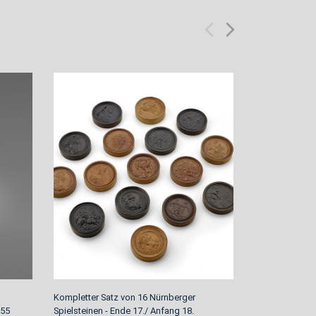
Kompletter Satz von 16 Nürnberger
Rokoko Tischu
755
Spielsteinen - Ende 17./ Anfang 18.