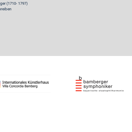
ger (1710- 1797)
reiben