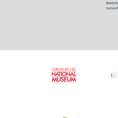
Wentzin
zuzusch