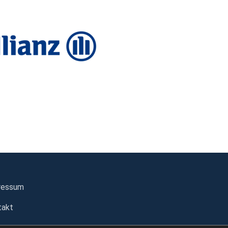
ressum
takt